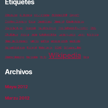
Etiquetes
20minutos
Al Jazeera
asturianismu
Atlántica XXII
Copyleft
Creative Commons
Dacia
David Bravo
Diagonal
Día de Asturias
Día de la Muyer
Facebook
Faustino Zapico
Free Software Foundation
GNU
GNU/Linux
Historia
India
Lakshmi Mittal
La Vanguardia
Logan
Mahindra
Mauricio Colmenero
patines
política
pressing catch
publicidá
Richard Stallman
Riot grrrl
Roller derby
SGAE
Software Llibre
Wikipedia
Stormy Mondays
transición
Verito
Xera
Archivos
Mayu 2012
Marzu 2012