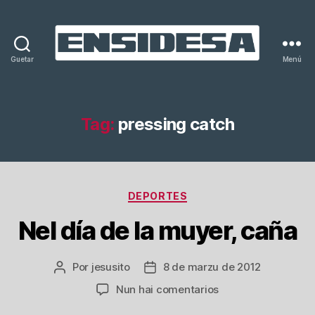
Guetar
Menú
Ensidesa
Tag:
pressing catch
Categoríes
DEPORTES
Nel día de la muyer, caña
Por
jesusito
8 de marzu de 2012
Autor
Data
del
del
en
Nun hai comentarios
artículu
artículu
Nel