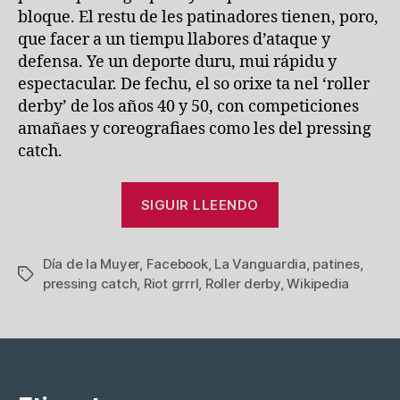
bloque. El restu de les patinadores tienen, poro,
que facer a un tiempu llabores d’ataque y
defensa. Ye un deporte duru, mui rápidu y
espectacular. De fechu, el so orixe ta nel ‘roller
derby’ de los años 40 y 50, con competiciones
amañaes y coreografiaes como les del pressing
catch.
“Nel
SIGUIR LLEENDO
día
de
Día de la Muyer
,
Facebook
,
La Vanguardia
la
,
patines
,
Etiquetes
pressing catch
,
Riot grrrl
,
Roller derby
,
Wikipedia
muyer,
caña”