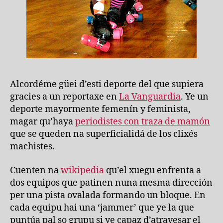
Alcordéme güei d’esti deporte del que supiera
gracies a un reportaxe en
La Vanguardia
. Ye un
deporte mayormente femenín y feminista,
magar qu’haya
periodistes con traza de mamón
que se queden na superficialidá de los clixés
machistes.
Cuenten na
wikipedia
qu’el xuegu enfrenta a
dos equipos que patinen nuna mesma dirección
per una pista ovalada formando un bloque. En
cada equipu hai una ‘jammer’ que ye la que
puntúa pal so grupu si ye capaz d’atravesar el